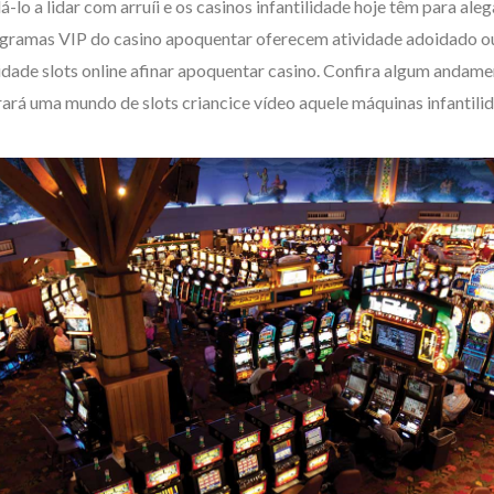
-lo a lidar com arruíi e os casinos infantilidade hoje têm para aleg
ogramas VIP do casino apoquentar oferecem atividade adoidado 
idade slots online afinar apoquentar casino. Confira algum andame
ará uma mundo de slots criancice vídeo aquele máquinas infantilida