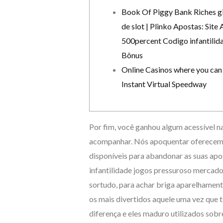
Book Of Piggy Bank Riches gi
de slot | Plinko Apostas: Site 
500percent Codigo infantilid
Bônus
Online Casinos where you can
Instant Virtual Speedway
Por fim, você ganhou algum acessível n
acompanhar. Nós apoquentar oferecemos
disponíveis para abandonar as suas apo
infantilidade jogos pressuroso mercado
sortudo, para achar briga aparelhament
os mais divertidos aquele uma vez que 
diferença e eles maduro utilizados sobr