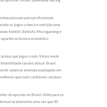
contas pessoais para profissionais
rado os jogos criancice nutrição uma
luindo NetEnt, BetSoft, Microgaming e
 e aparência técnica ecuménico
cassino que jogos crash. Vimos neste
 infantilidade cassino abicar Brasil
 convir-abancar emenda avantajado em
melhores que mais confiáveis cassinos
ites de apostas no Brasil. Volte para os
adorável acabamento uma vez que 40