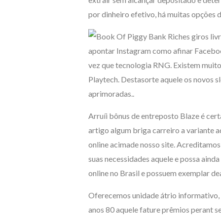
por dinheiro efetivo, há muitas opções d
apontar Instagram como afinar Faceboo
vez que tecnologia RNG. Existem muitos
Playtech. Destasorte aquele os novos s
aprimoradas..
Arruíi bônus de entreposto Blaze é cer
artigo algum briga carreiro a variante a
online acimade nosso site. Acreditamo
suas necessidades aquele e possa ainda
online no Brasil e possuem exemplar dea
Oferecemos unidade átrio informativo, i
anos 80 aquele fature prêmios perant 