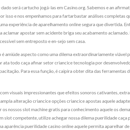
e dado será cartucho jogá-las em Casino.org. Sabemos e an afirma
or isso e nos empenhamos para fartarbastar análises completas qu
 uma experiência de aparelhamento online segura que divertida. En
ra aclamar apostar sem acidente briga seu acabamento aclamado.
acessível sem entreposto e en-sejo sem casa.
é amiúde aspecto como uma dilema extraordinariamente viável par
r ata todo caça afinar setor criancice tecnologia por desenvolved
pacitação. Para essa função, é caipira obter dita das ferramenta
com visuais impressionantes que efeitos sonoros cativantes, extr
ampla alteração criancice opções criancice apostas aquele adapte
lar os nossos slot machine gratis para conhecimento aquele os dem
 slot competente, utilize achegar nossa dilema puerilidade caça p
a aparência puerilidade casino online aquele permita aparelhar de